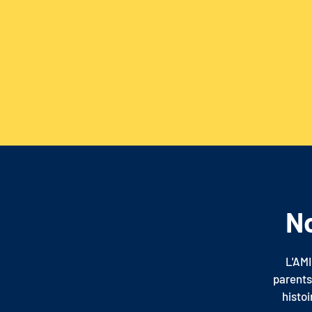
N
L'AM
parents,
histo