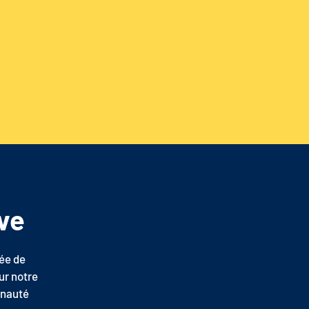
ve
ée de
ur notre
unauté