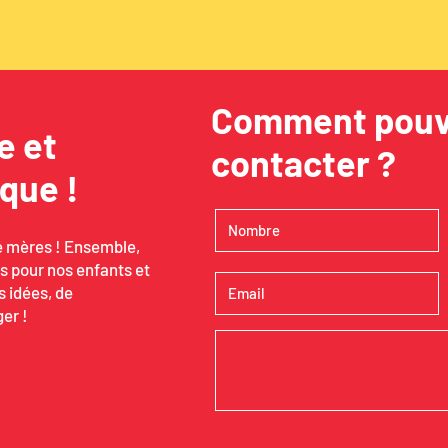
Comment pouv
e et
contacter ?
que !
e mères ! Ensemble,
s pour nos enfants et
s idées, de
er !