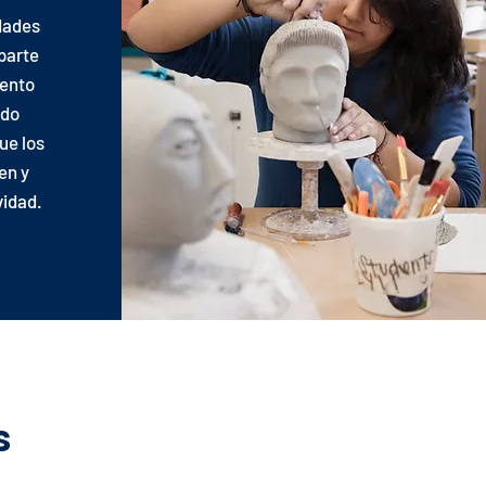
dades
parte
iento
ndo
ue los
en y
vidad.
s