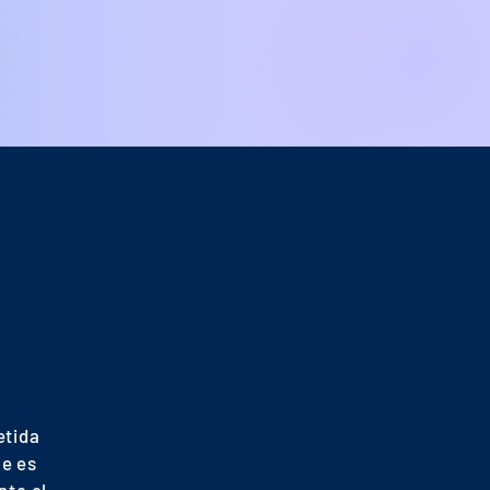
etida
ue es