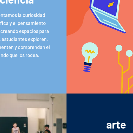
ntamos la curiosidad
ífica y el pensamiento
, creando espacios para
s estudiantes exploren,
menten y comprendan el
ndo que los rodea.
arte