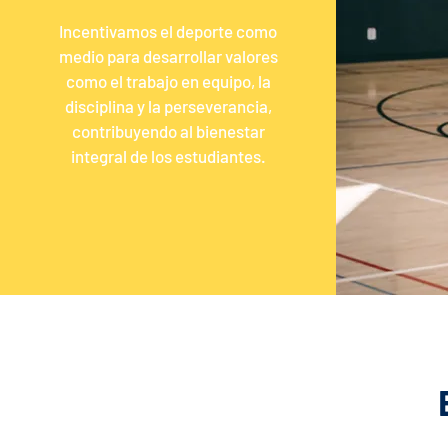
Incentivamos el deporte como
medio para desarrollar valores
como el trabajo en equipo, la
disciplina y la perseverancia,
contribuyendo al bienestar
integral de los estudiantes.