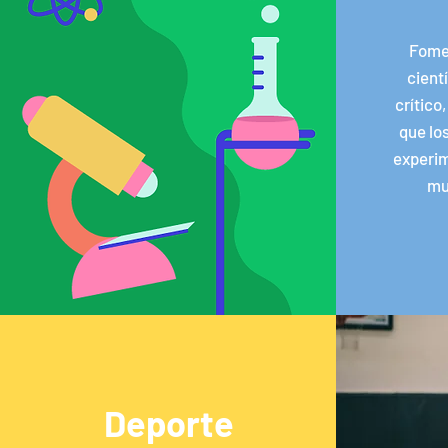
Fome
cient
crítico
que lo
experi
mu
Deporte